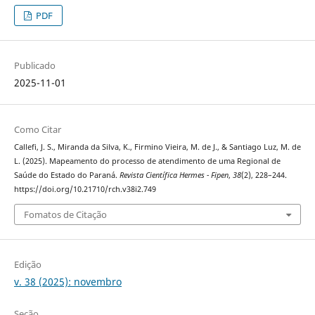
PDF
Publicado
2025-11-01
Como Citar
Callefi, J. S., Miranda da Silva, K., Firmino Vieira, M. de J., & Santiago Luz, M. de
L. (2025). Mapeamento do processo de atendimento de uma Regional de
Saúde do Estado do Paraná.
Revista Científica Hermes - Fipen
,
38
(2), 228–244.
https://doi.org/10.21710/rch.v38i2.749
Fomatos de Citação
Edição
v. 38 (2025): novembro
Seção