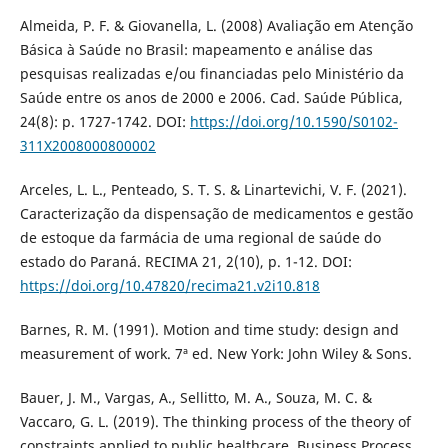
Almeida, P. F. & Giovanella, L. (2008) Avaliação em Atenção
Básica à Saúde no Brasil: mapeamento e análise das
pesquisas realizadas e/ou financiadas pelo Ministério da
Saúde entre os anos de 2000 e 2006. Cad. Saúde Pública,
24(8): p. 1727-1742. DOI:
https://doi.org/10.1590/S0102-
311X2008000800002
Arceles, L. L., Penteado, S. T. S. & Linartevichi, V. F. (2021).
Caracterização da dispensação de medicamentos e gestão
de estoque da farmácia de uma regional de saúde do
estado do Paraná. RECIMA 21, 2(10), p. 1-12. DOI:
https://doi.org/10.47820/recima21.v2i10.818
Barnes, R. M. (1991). Motion and time study: design and
measurement of work. 7ª ed. New York: John Wiley & Sons.
Bauer, J. M., Vargas, A., Sellitto, M. A., Souza, M. C. &
Vaccaro, G. L. (2019). The thinking process of the theory of
constraints applied to public healthcare. Business Process